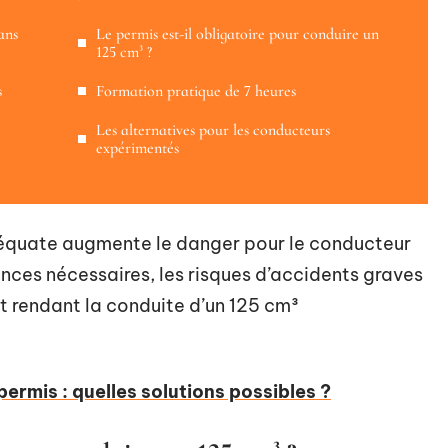
ans
Le permis est-il obligatoire pour conduire un
125 cm³ ?
s
Formation pratique de 7 heures
Les alternatives pour les conducteurs
expérimentés
adéquate augmente le danger pour le conducteur
nces nécessaires, les risques d’accidents graves
et rendant la conduite d’un 125 cm³
ermis : quelles solutions possibles ?