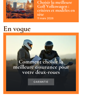
Choisir la meilleure
Golf Volkswagen :
critères et modèles en
tête
11 mars 2026
En vogue
Comment choisir la
meilleure assurance pour
votre deux-roues
GARANTIE