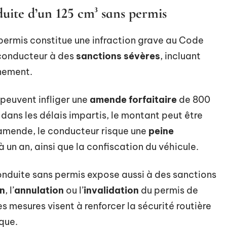
duite d’un 125 cm³ sans permis
permis constitue une infraction grave au Code
 conducteur à des
sanctions sévères
, incluant
nement.
 peuvent infliger une
amende forfaitaire
de 800
 dans les délais impartis, le montant peut être
l’amende, le conducteur risque une
peine
à un an, ainsi que la confiscation du véhicule.
conduite sans permis expose aussi à des sanctions
n
, l’
annulation
ou l’
invalidation
du permis de
 mesures visent à renforcer la sécurité routière
que.