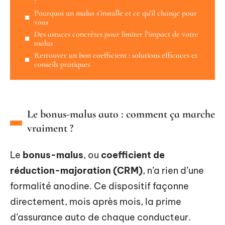
?
Pourquoi un malus s’installe et ce qu’il change pour
vous
Des astuces concrètes pour limiter l’impact de votre
malus
Retrouver un bon coefficient : solutions efficaces et
conseils pratiques
Le bonus-malus auto : comment ça marche
vraiment ?
Le
bonus-malus
, ou
coefficient de
réduction-majoration (CRM)
, n’a rien d’une
formalité anodine. Ce dispositif façonne
directement, mois après mois, la prime
d’assurance auto de chaque conducteur.